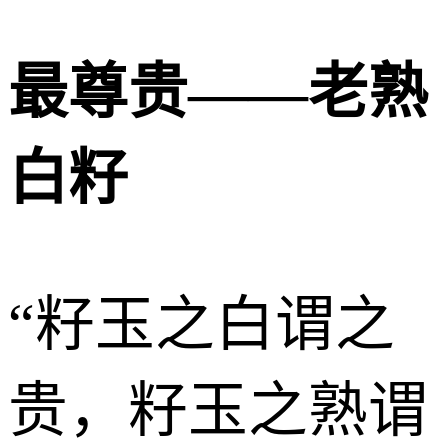
最尊贵——老熟
白籽
“籽玉之白谓之
贵，籽玉之熟谓