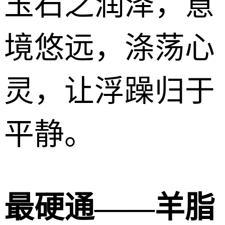
玉石之润泽，意
境悠远，涤荡心
灵，让浮躁归于
平静。
最硬通——羊脂