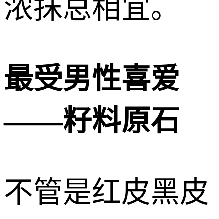
浓抹总相宜。
最受男性喜爱
——籽料原石
不管是红皮黑皮