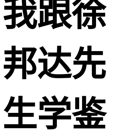
我跟徐
邦达先
生学鉴