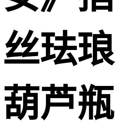
丝珐琅
葫芦瓶