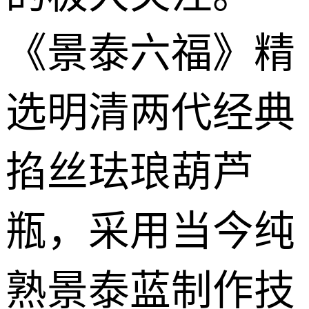
《景泰六福》精
选明清两代经典
掐丝珐琅葫芦
瓶，采用当今纯
熟景泰蓝制作技