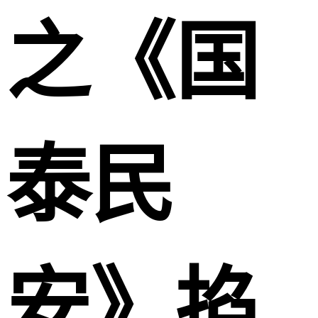
之《国
泰民
安》掐