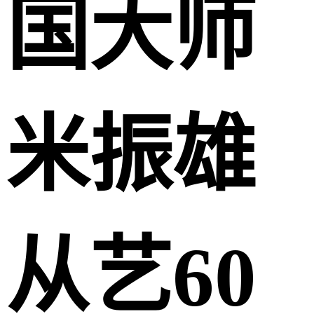
国大师
米振雄
从艺60