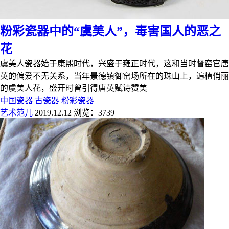
粉彩瓷器中的“虞美人”，毒害国人的恶之
花
虞美人瓷器始于康熙时代，兴盛于雍正时代，这和当时督窑官唐
英的偏爱不无关系，当年景德镇御窑场所在的珠山上，遍植俏丽
的虞美人花，盛开时曾引得唐英赋诗赞美
中国瓷器
古瓷器
粉彩瓷器
艺术范儿
2019.12.12
浏览：3739