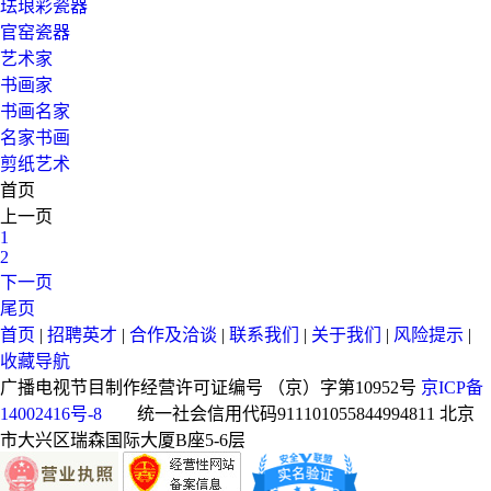
珐琅彩瓷器
官窑瓷器
艺术家
书画家
书画名家
名家书画
剪纸艺术
首页
上一页
1
2
下一页
尾页
首页
|
招聘英才
|
合作及洽谈
|
联系我们
|
关于我们
|
风险提示
|
收藏导航
广播电视节目制作经营许可证编号 （京）字第10952号
京ICP备
14002416号-8
统一社会信用代码911101055844994811
北京
市大兴区瑞森国际大厦B座5-6层