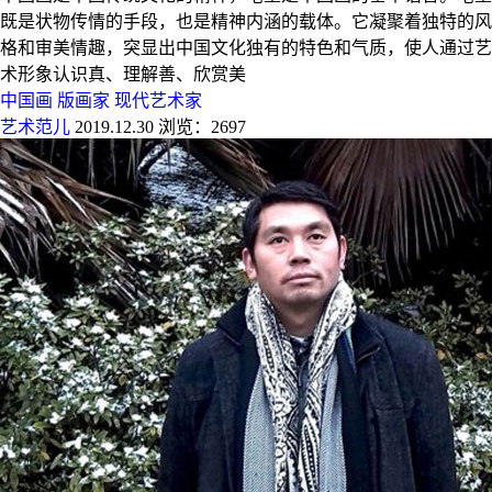
既是状物传情的手段，也是精神内涵的载体。它凝聚着独特的风
格和审美情趣，突显出中国文化独有的特色和气质，使人通过艺
术形象认识真、理解善、欣赏美
中国画
版画家
现代艺术家
艺术范儿
2019.12.30
浏览：2697