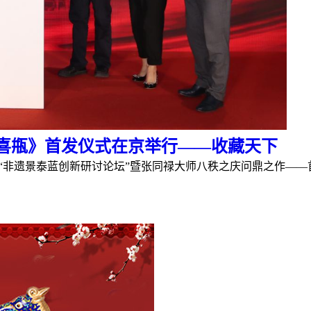
喜甁》首发仪式在京举行——收藏天下
，“非遗景泰蓝创新研讨论坛”暨张同禄大师八秩之庆问鼎之作—