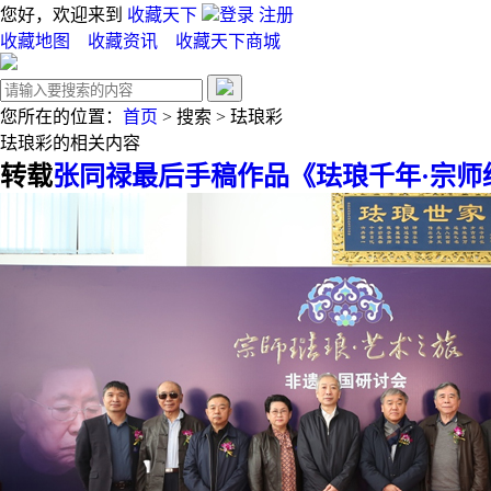
您好，欢迎来到
收藏天下
登录
注册
收藏地图
收藏资讯
收藏天下商城
您所在的位置：
首页
>
搜索
>
珐琅彩
珐琅彩
的相关内容
转载
张同禄最后手稿作品《珐琅千年·宗