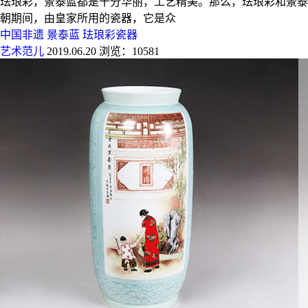
珐琅彩，景泰蓝都是十分华丽，工艺精美。那么，珐琅彩和景泰
朝期间，由皇家所用的瓷器，它是众
中国非遗
景泰蓝
珐琅彩瓷器
艺术范儿
2019.06.20
浏览：10581