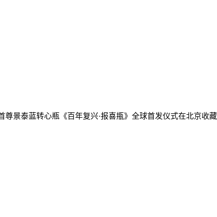
—首尊景泰蓝转心瓶《百年复兴·报喜甁》全球首发仪式在北京收藏