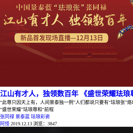
江山有才人，独领数百年 《盛世荣耀珐琅
“此尊只因天上有，人间景泰独一例”人们都说只要有“珐琅张”
“盛世荣耀”珐琅尊和“前程
张同禄
景泰蓝
珐琅彩瓷
阿怪
2019.12.13
浏览：3847