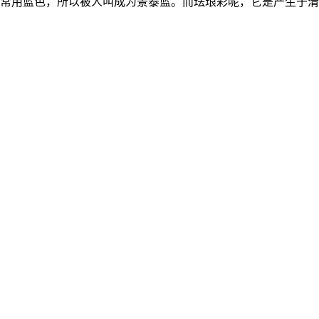
常用蓝色，所以被人叫成为景泰蓝。而珐琅彩呢，它是产生于清