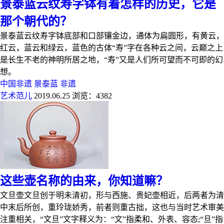
景泰蓝云纹寿字钵有着怎样的历史，它是
那个朝代的？
景泰蓝云纹寿字钵底部和口部镶金边，通体为扁圆形，有黄云，
红云，蓝云和绿云，蓝色的古体“寿”字在各种云之间，云巅之上
是长生不老的神明所居之地，“寿”又是人们所可望而不可即的幻
想。
中国非遗
景泰蓝
非遗
艺术范儿
2019.06.25
浏览：4382
这些壶名称的由来，你知道嘛？
文旦壶文旦创于明未清初，形与西施、贵妃壶相近，后两者为清
中末后所创，重玲珑娇秀，前者则重古拙，这也与当时艺术审美
注重相关，“文旦”文字释义为：“文”指柔和、外表、容态;“旦”指