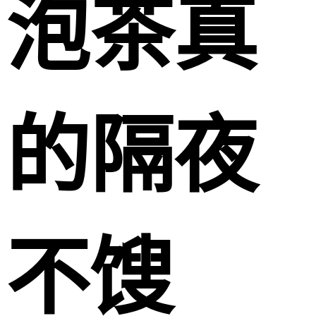
泡茶真
的隔夜
不馊