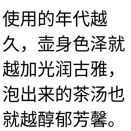
使用的年代越
久，壶身色泽就
越加光润古雅，
泡出来的茶汤也
就越醇郁芳馨。