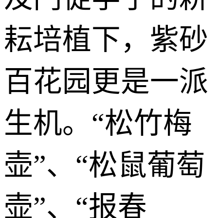
耘培植下，紫砂
百花园更是一派
生机。“松竹梅
壶”、“松鼠葡萄
壶”、“报春