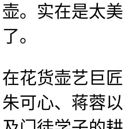
壶。实在是太美
了。
在花货壶艺巨匠
朱可心、蒋蓉以
及门徒学子的耕