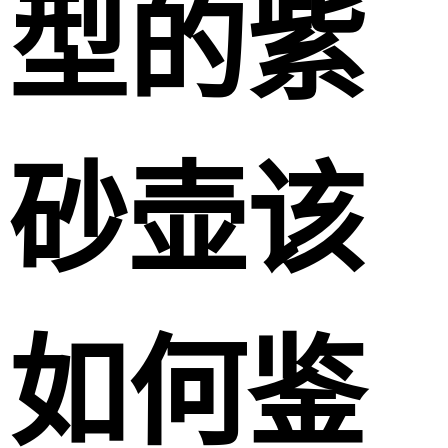
型的紫
砂壶该
如何鉴