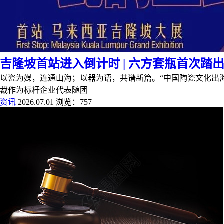
吉隆坡首站进入倒计时 | 六方套瓶首次踏
以瓷为媒，连通山海；以器为语，共谱新篇。“中国陶瓷文化出海
裁作为标杆企业代表随团
资讯
2026.07.01
浏览：757