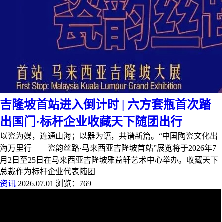
吉隆坡首站进入倒计时 | 六方套瓶首次踏
出国门·标杆企业收藏天下随团出行
以瓷为媒，连通山海；以器为语，共谱新篇。“中国陶瓷文化出
海万里行——瓷韵丝路·马来西亚吉隆坡首站”展览将于2026年7
月2日至25日在马来西亚吉隆坡雅益轩艺术中心举办。收藏天下
总裁作为标杆企业代表随团
资讯
2026.07.01
浏览：769