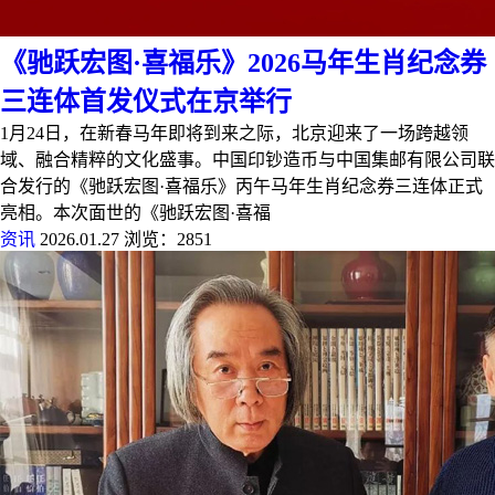
《驰跃宏图·喜福乐》2026马年生肖纪念券
三连体首发仪式在京举行
1月24日，在新春马年即将到来之际，北京迎来了一场跨越领
域、融合精粹的文化盛事。中国印钞造币与中国集邮有限公司联
合发行的《驰跃宏图·喜福乐》丙午马年生肖纪念券三连体正式
亮相。本次面世的《驰跃宏图·喜福
资讯
2026.01.27
浏览：2851