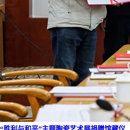
“胜利与和平”主题陶瓷艺术展捐赠馆藏仪