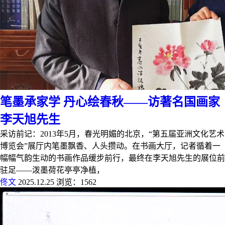
笔墨承家学 丹心绘春秋——访著名国画家
李天旭先生
采访前记：2013年5月，春光明媚的北京，“第五届亚洲文化艺术
博览会”展厅内笔墨飘香、人头攒动。在书画大厅，记者循着一
幅幅气韵生动的书画作品缓步前行，最终在李天旭先生的展位前
驻足——泼墨荷花亭亭净植，
佟文
2025.12.25
浏览：1562