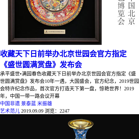
收藏天下日前举办北京世园会官方指定
《盛世圆满赏盘》发布会
承平盛世•满园春色收藏天下日前举办北京世园会官方指定《盛
世圆满赏盘》发布会10年一遇，大国盛会，官方纪念，2019世园
会特许纪念作品，首次官方打造天下第一盘，惊艳世界！2019
年，中国一带一路会议开幕
中国非遗
景泰蓝
米振雄
艺术范儿
2019.09.09
浏览：2247