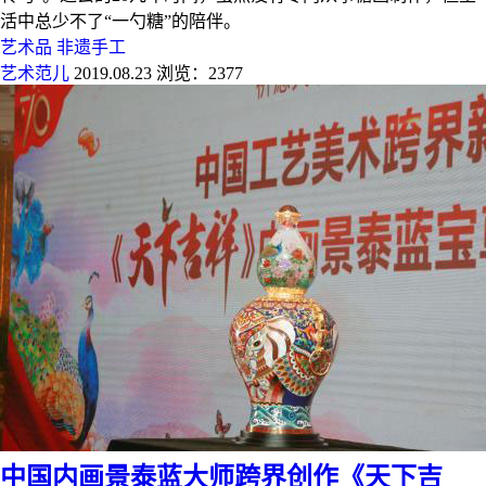
活中总少不了“一勺糖”的陪伴。
艺术品
非遗手工
艺术范儿
2019.08.23
浏览：2377
中国内画景泰蓝大师跨界创作《天下吉