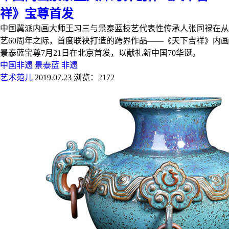
祥》宝尊首发
中国冀派内画大师王习三与景泰蓝技艺代表性传承人张同禄在从
艺60周年之际，首度联袂打造的跨界作品——《天下吉祥》内画
景泰蓝宝尊7月21日在北京首发，以献礼新中国70华诞。
中国非遗
景泰蓝
非遗
艺术范儿
2019.07.23
浏览：2172