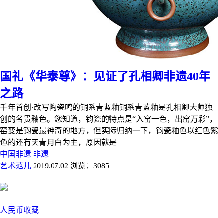
国礼《华泰尊》：见证了孔相卿非遗40年
之路
千年首创·改写陶瓷鸣的铜系青蓝釉铜系青蓝釉是孔相卿大师独
创的名贵釉色。您知道，钧瓷的特点是“入窑一色，出窑万彩”，
窑变是钧瓷最神奇的地方，但实际归纳一下，钧瓷釉色以红色紫
色的还有天青月白为主，原因就是
中国非遗
非遗
艺术范儿
2019.07.02
浏览：3085
人民币收藏