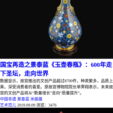
国宝再造之景泰蓝《玉壶春瓶》：600年走
下圣坛，走向世界
数据显示，故宫推出的文创产品超过8700件，种类繁多，品质上
乘，深受消费者的喜爱。原故宫博物院院长单霁翔表示，未来故
宫的文创产品将从“数量增长”走向“质量提升”。
中国非遗
景泰蓝
米振雄
艺术范儿
2019.09.09
浏览：3476