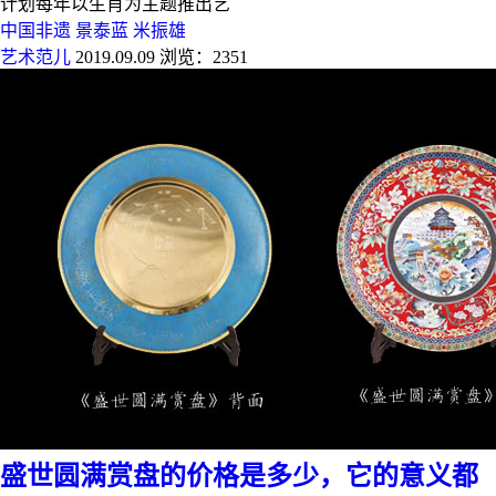
计划每年以生肖为主题推出艺
中国非遗
景泰蓝
米振雄
艺术范儿
2019.09.09
浏览：2351
盛世圆满赏盘的价格是多少，它的意义都