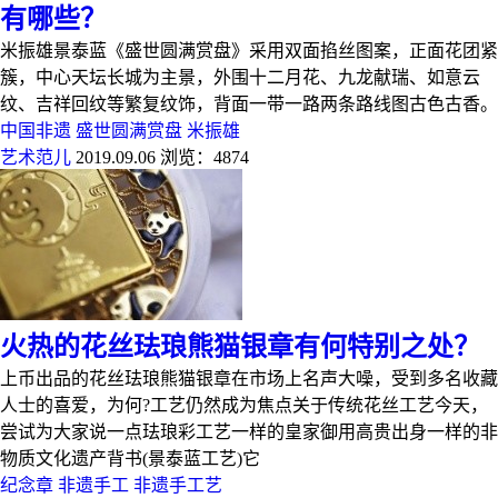
有哪些？
米振雄景泰蓝《盛世圆​满赏盘》采用双面掐丝图案，正面花团紧
簇，中心天坛长城为主景，外围十二月花、九龙献瑞、如意云
纹、吉祥回纹等繁复纹饰，背面一带一路两条路线图古色古香。
中国非遗
盛世圆满赏盘
米振雄
艺术范儿
2019.09.06
浏览：4874
火热的花丝珐琅熊猫银章有何特别之处？
上币出品的花丝珐琅熊猫银章在市场上名声大噪，受到多名收藏
人士的喜爱，为何?工艺仍然成为焦点关于传统花丝工艺今天，
尝试为大家说一点珐琅彩工艺一样的皇家御用高贵出身一样的非
物质文化遗产背书(景泰蓝工艺)它
纪念章
非遗手工
非遗手工艺