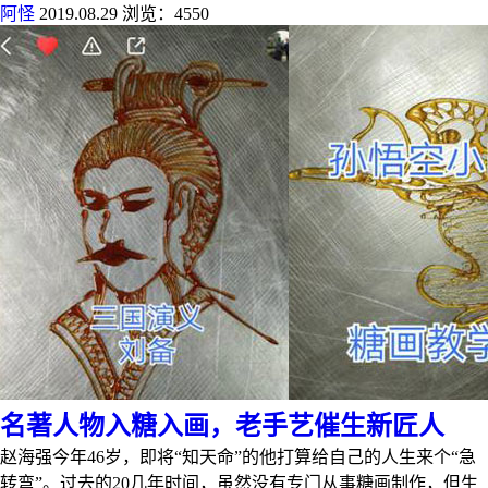
阿怪
2019.08.29
浏览：4550
名著人物入糖入画，老手艺催生新匠人
赵海强今年46岁，即将“知天命”的他打算给自己的人生来个“急
转弯”。过去的20几年时间，虽然没有专门从事糖画制作，但生