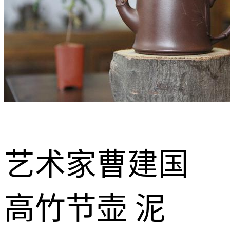
艺术家曹建国
高竹节壶 泥