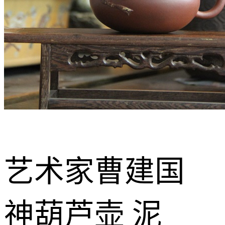
艺术家曹建国
神葫芦壶 泥