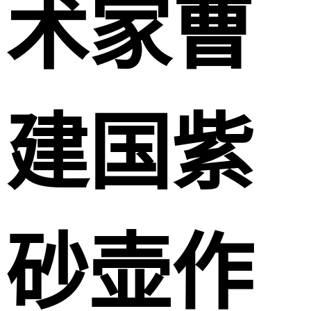
术家曹
建国紫
砂壶作