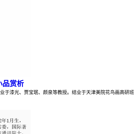
小品赏析
。受业于漆光、贾宝珉、颜泉等教授。结业于天津美院花鸟画高研