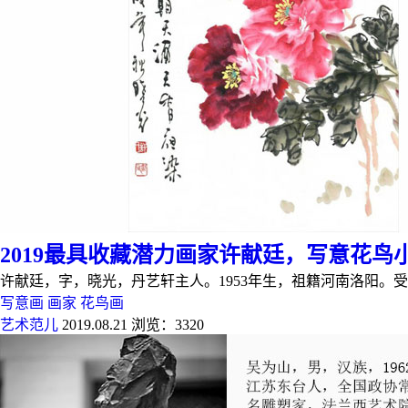
2019最具收藏潜力画家许献廷，写意花鸟
许献廷，字，晓光，丹艺轩主人。1953年生，祖籍河南洛阳
写意画
画家
花鸟画
艺术范儿
2019.08.21
浏览：3320