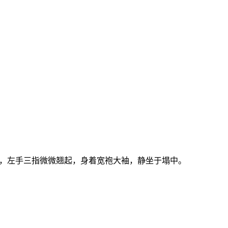
间，左手三指微微翘起，身着宽袍大袖，静坐于塌中。