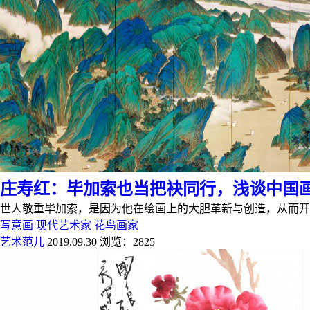
庄寿红：毕加索也当把袂同行，浅谈中国
世人敬重毕加索，是因为他在绘画上的大胆革新与创造，从而开启
写意画
现代艺术家
花鸟画家
艺术范儿
2019.09.30
浏览：2825