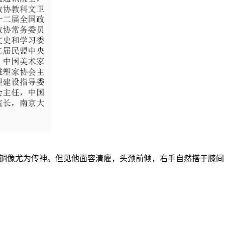
青铜像尤为传神。但见他面容清癯，头颈前倾，右手自然搭于膝