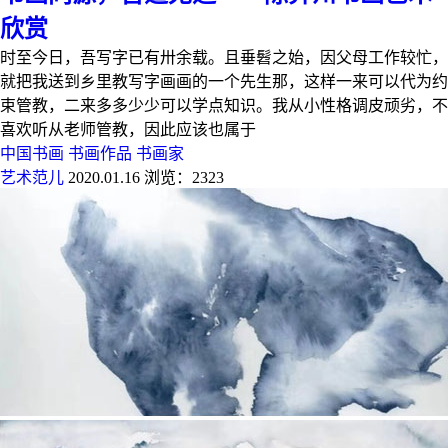
欣赏
时至今日，吾写字已有卅余载。且垂髫之始，因父母工作较忙，
就把我送到乡里教写字画画的一个先生那，这样一来可以代为约
束管教，二来多多少少可以学点知识。我从小性格调皮顽劣，不
喜欢听从老师管教，因此应该也属于
中国书画
书画作品
书画家
艺术范儿
2020.01.16
浏览：2323