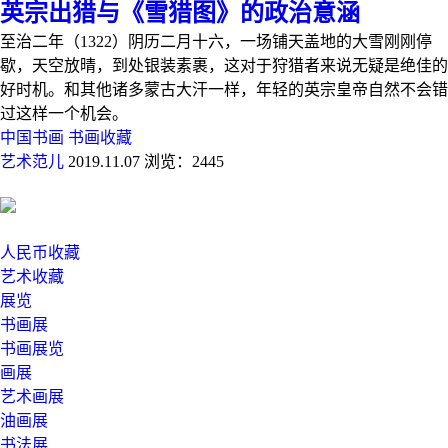
英宗出猎与《雪猎图》的政治意涵
至治二年（1322）阴历二月十六，一场铺天盖地的大雪刚刚停
歇，天空放晴，到处银装素裹，这对于狩猎者来说无疑是绝佳的
好时机。和其他诸多蒙古大汗一样，年轻的英宗皇帝自然不会错
过这样一个机会。
中国书画
书画收藏
艺术范儿
2019.11.07
浏览：2445
人民币收藏
艺术收藏
展览
书画展
书画展览
画展
艺术画展
油画展
书法展