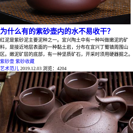
为什么有的紫砂壶内的水不易收干？
红泥是紫砂泥主要泥种之一。宜兴陶土中有一种叫做嫩泥的矿
料，是接近地层表面的一种黏土岩，分布在宜兴丁蜀镇周围山
区。嫩泥矿层的底部，有一种坚质矿石，开采时须用硬器掘之。
紫砂壶
紫砂收藏
艺术范儿
2019.12.03
浏览：4204