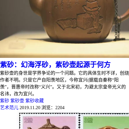
紫砂：幻海浮砂，紫砂壶起源于何方
紫砂壶的身世是学界争论的一个问题。它的具体生时不详，创烧
作者不明。只是它产自阳羡地区，今称宜兴(据载自秦称“阳
羡”，晋惠帝时改称“义兴”。又于北宋初，为避太宗皇帝光义的
名讳，改为宜兴。
紫砂
紫砂壶
紫砂收藏
艺术范儿
2019.11.20
浏览：2204