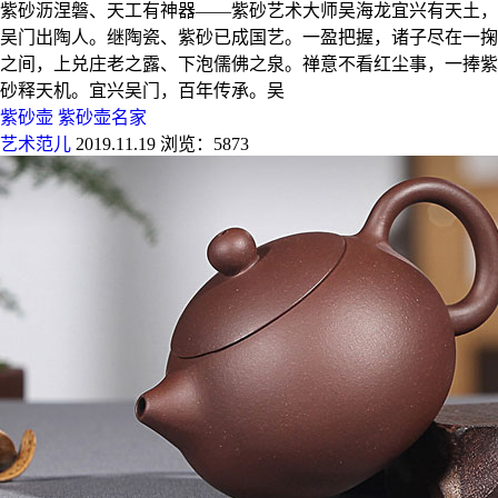
紫砂沥涅磐、天工有神器——紫砂艺术大师吴海龙宜兴有天土，
吴门出陶人。继陶瓷、紫砂已成国艺。一盈把握，诸子尽在一掬
之间，上兑庄老之露、下泡儒佛之泉。禅意不看红尘事，一捧紫
砂释天机。宜兴吴门，百年传承。吴
紫砂壶
紫砂壶名家
艺术范儿
2019.11.19
浏览：5873